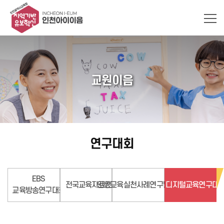
교원이음
연구대회
EBS
전국교육자료전
인성교육실천사례연구발표대회
디지털교육연구대
교육방송연구대회