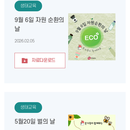
생태교육
9월 6일 자원 순환의
날
2026.02.05
자료다운로드
생태교육
5월20일 벌의 날