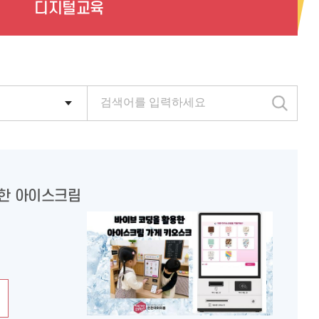
디지털교육
검
색
한 아이스크림