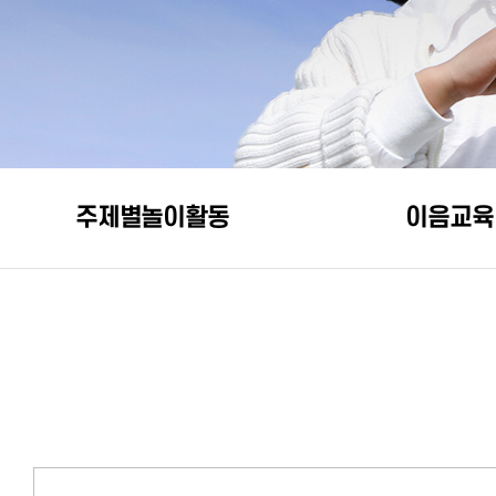
주제별놀이활동
이음교육