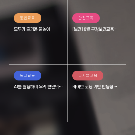
통합교육
안전교육
모두가 즐거운 물놀이
[보건] 8월 구강보건교육
반짝반짝 깨끗한 치아를
지켜요!
독서교육
디지털교육
AI를 활용하여 우리 반만의
바이브 코딩 기반 반응형
동화책 만들기
안전 요원 게임