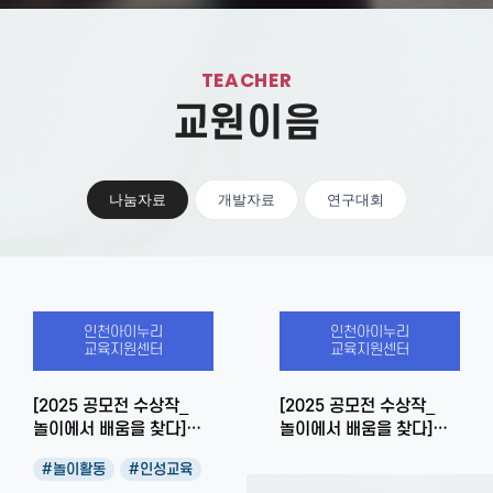
TEACHER
교원이음
나눔자료
개발자료
연구대회
인천아이누리
인천아이누리
교육지원센터
교육지원센터
[2025 공모전 수상작_
[2025 공모전 수상작_
놀이에서 배움을 찾다]
놀이에서 배움을 찾다]
영아와 교사가 함께
맨홀에 낙서한 범인은
#놀이활동
#인성교육
만들어가는 보육과정
누구일까?