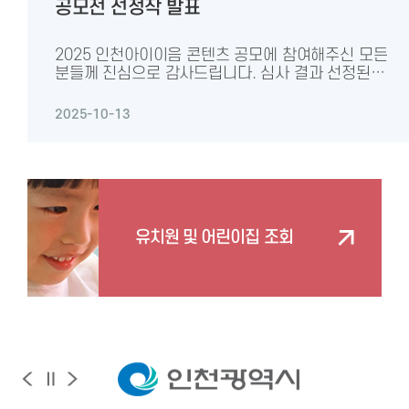
공모전 선정작 발표
공모 관련 세부 내용은 [붙임파일-2026
인천아이이음포털 콘텐츠 공모전 계획] 확인)
2025 인천아이이음 콘텐츠 공모에 참여해주신 모든
분들께 진심으로 감사드립니다. 심사 결과 선정된
작품을 아래와 같이 발표합니다. 선정되신 분들께
축하의 말씀을 드립니다. 수상 작품명 부문 참가자명
2025-10-13
최우수 영아와 교사가 함께 만들어가는 보육과정:
0세반에서의 투명창 놀이 놀이에서 배움을 찾다 황○○
우수 괜찮아라고 말하기까지 수업 자료 나눔 안○○
우수 네모의꿈-박스로바라본놀이세상 놀이에서 배움을
찾다 김○○ 우수 띠익 지하철놀이의종점입니다
(STEAM특색놀이) 우리반 특색 활동 박○○ 외 1명
유치원 및 어린이집 조회
우수 맨홀에 낙서한 범인은 누구일까 놀이에서 배움을
찾다 최○○ 장려 그림책과 함께하는 지구 지킴이
프로젝트 우리반 특색 활동 최○○ 외 2명 장려
내가키운벼콩덕에살맛나요 우리반 특색 활동 김○○
외 10명 장려 너랑 나랑 우리반 특색 활동 소○○ 장려
놀이 속에서 배우고 성장하는 어린이
(육상교통기관놀이) 놀이에서 배움을 찾다 이○○ 장려
도담도담, 00나무반이 만들어가는 찜질방 놀이 이야기
우리반 특색 활동 이○○ 장려 동화 나누기, 희망
곱하기 놀이에서 배움을 찾다 박○○ 장려 '마음 부자