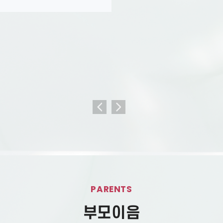
_0세반에서의 투명창
놀이
PARENTS
부모이음