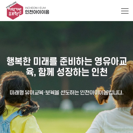
거점돌봄
여름
공모전
닫기
닫기
닫기
하루동안 이창 열지 않기
하루동안 이창 열지 않기
하루동안 이창 열지 않기
행
복
한
미
래
를
준
비
하
는
영
유
아
교
육
,
함
께
성
장
하
는
인
천
미
래
형
유
아
교
육
·
보
육
을
선
도
하
는
인
천
아
이
이
음
입
니
다
.