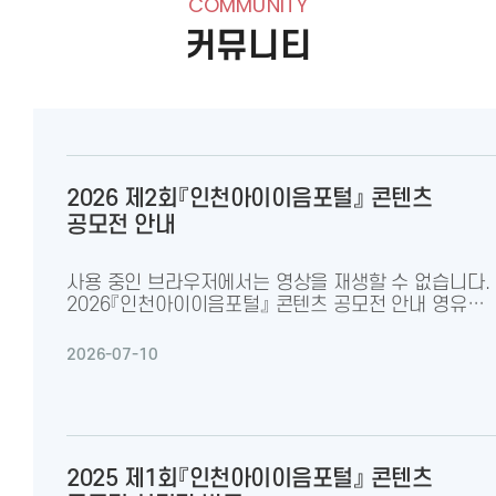
COMMUNITY
커뮤니티
2026 제2회『인천아이이음포털』 콘텐츠
공모전 안내
사용 중인 브라우저에서는 영상을 재생할 수 없습니다.
2026『인천아이이음포털』 콘텐츠 공모전 안내 영유아
놀이 중심 교육과정 운영과 현장 밀착형 교육 콘텐츠
발굴 및 공유를 위하여 「2026 인천아이이음포털
2026-07-10
콘텐츠 공모전」을 실시하오니, 관심 있는 교직원 및
학부모가 참여할 수 있도록 적극 안내하여 주시기
바랍니다. 가. 공모명: 2026 인천아이이음포털 콘텐츠
공모전 나. 공모 기간: 2026. 8. 28.(금) ~ 9. 4.(금)
24:00까지 다. 공모 대상: 관내 유치원 및 어린이집
2025 제1회『인천아이이음포털』 콘텐츠
교직원, 영유아 학부모 라. 공모 주제 및 자료 형식(※